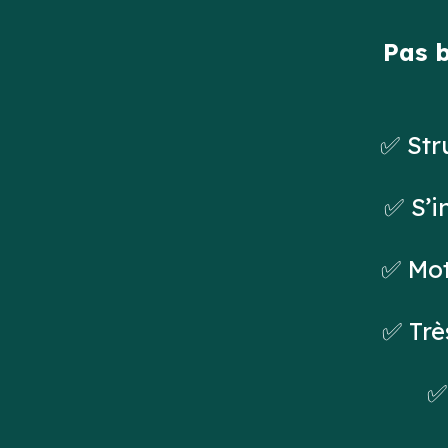
Pas b
✅ Str
✅ S’i
✅ Mot
✅ Trè
✅