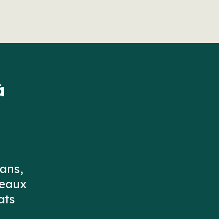
à
 ans,
veaux
ats