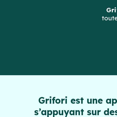
Gri
toute
Grifori est une a
s’appuyant sur des