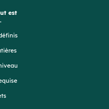
ut est
.
définis
tières
 niveau
requise
ets